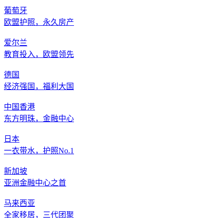
葡萄牙
欧盟护照，永久房产
爱尔兰
教育投入，欧盟领先
德国
经济强国，福利大国
中国香港
东方明珠，金融中心
日本
一衣带水，护照No.1
新加坡
亚洲金融中心之首
马来西亚
全家移居，三代团聚