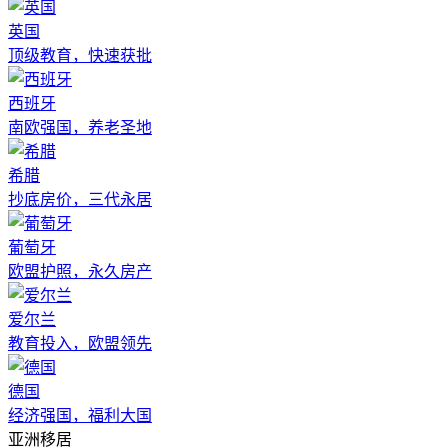
英国
顶级教育，快速获批
西班牙
南欧强国，养老圣地
希腊
抄底房价，三代永居
葡萄牙
欧盟护照，永久房产
爱尔兰
教育投入，欧盟领先
德国
经济强国，福利大国
亚洲移居