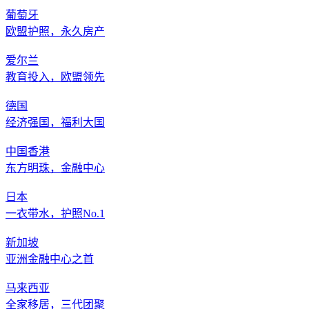
葡萄牙
欧盟护照，永久房产
爱尔兰
教育投入，欧盟领先
德国
经济强国，福利大国
中国香港
东方明珠，金融中心
日本
一衣带水，护照No.1
新加坡
亚洲金融中心之首
马来西亚
全家移居，三代团聚