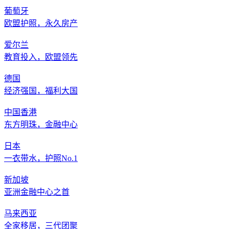
葡萄牙
欧盟护照，永久房产
爱尔兰
教育投入，欧盟领先
德国
经济强国，福利大国
中国香港
东方明珠，金融中心
日本
一衣带水，护照No.1
新加坡
亚洲金融中心之首
马来西亚
全家移居，三代团聚