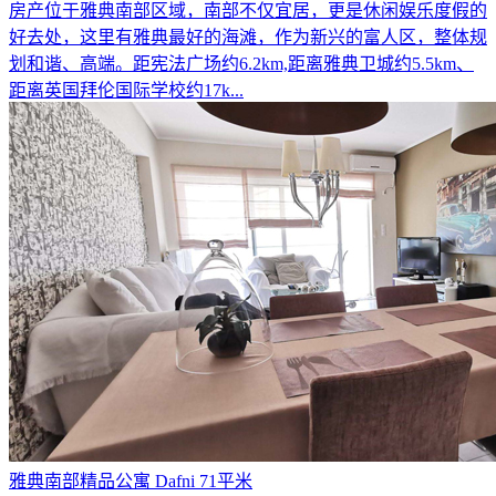
房产位于雅典南部区域，南部不仅宜居，更是休闲娱乐度假的
好去处，这里有雅典最好的海滩，作为新兴的富人区，整体规
划和谐、高端。距宪法广场约6.2km,距离雅典卫城约5.5km、
距离英国拜伦国际学校约17k...
雅典南部精品公寓 Dafni 71平米