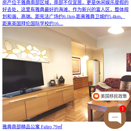
房产位于雅典南部区域，南部不仅宜居，更是休闲娱乐度假的
好去处，这里有雅典最好的海滩，作为新兴的富人区，整体规
划和谐、高端。距宪法广场约6.1km,距离雅典卫城约5.4km、
距离英国拜伦国际学校约16....
美国移民政策
移民费用介绍
雅典南部精品公寓 Faliro 79㎡