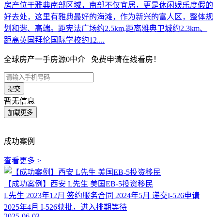
房产位于雅典南部区域，南部不仅宜居，更是休闲娱乐度假的
好去处，这里有雅典最好的海滩，作为新兴的富人区，整体规
划和谐、高端。距宪法广场约2.5km,距离雅典卫城约2.3km、
距离英国拜伦国际学校约12....
全球房产一手房源0中介 免费申请在线看房！
暂无信息
成功案例
查看更多 >
【成功案例】西安 L先生 美国EB-5投资移民
L先生 2023年12月 签约服务合同 2024年5月 递交I-526申请
2025年4月 I-526获批，进入排期等待
2025-06-03