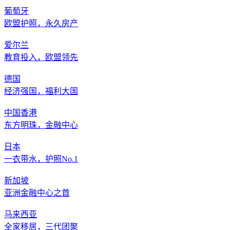
葡萄牙
欧盟护照，永久房产
爱尔兰
教育投入，欧盟领先
德国
经济强国，福利大国
中国香港
东方明珠，金融中心
日本
一衣带水，护照No.1
新加坡
亚洲金融中心之首
马来西亚
全家移居，三代团聚