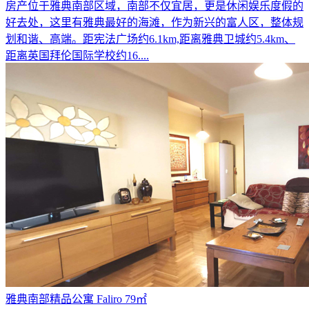
房产位于雅典南部区域，南部不仅宜居，更是休闲娱乐度假的
好去处，这里有雅典最好的海滩，作为新兴的富人区，整体规
划和谐、高端。距宪法广场约6.1km,距离雅典卫城约5.4km、
距离英国拜伦国际学校约16....
雅典南部精品公寓 Faliro 79㎡