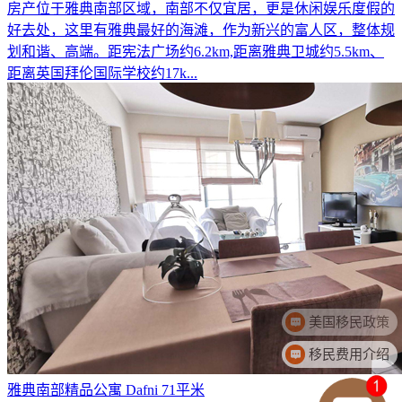
房产位于雅典南部区域，南部不仅宜居，更是休闲娱乐度假的
好去处，这里有雅典最好的海滩，作为新兴的富人区，整体规
划和谐、高端。距宪法广场约6.2km,距离雅典卫城约5.5km、
距离英国拜伦国际学校约17k...
移民费用介绍
雅典南部精品公寓 Dafni 71平米