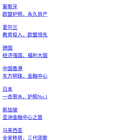
葡萄牙
欧盟护照，永久房产
爱尔兰
教育投入，欧盟领先
德国
经济强国，福利大国
中国香港
东方明珠，金融中心
日本
一衣带水，护照No.1
新加坡
亚洲金融中心之首
马来西亚
全家移居，三代团聚