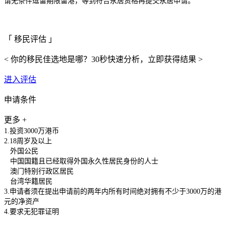
请无条件逗留期限留港，等到符合永居资格再提交永居申请。
「 移民评估 」
< 你的移民佳选地是哪？30秒快速分析，立即获得结果 >
进入评估
申请条件
更多 +
1.投资3000万港币
2.18周岁及以上
外国公民
中国国籍且已经取得外国永久性居民身份的人士
澳门特别行政区居民
台湾华籍居民
3.申请者须在提出申请前的两年内所有时间绝对拥有不少于3000万的港
元的净资产
4.要求无犯罪证明