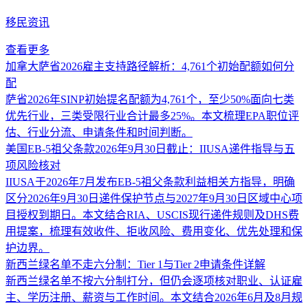
移民资讯
查看更多
加拿大萨省2026雇主支持路径解析：4,761个初始配额如何分
配
萨省2026年SINP初始提名配额为4,761个，至少50%面向七类
优先行业，三类受限行业合计最多25%。本文梳理EPA职位评
估、行业分流、申请条件和时间判断。
美国EB-5祖父条款2026年9月30日截止：IIUSA递件指导与五
项风险核对
IIUSA于2026年7月发布EB-5祖父条款利益相关方指导，明确
区分2026年9月30日递件保护节点与2027年9月30日区域中心项
目授权到期日。本文结合RIA、USCIS现行递件规则及DHS费
用提案，梳理有效收件、拒收风险、费用变化、优先处理和保
护边界。
新西兰绿名单不走六分制：Tier 1与Tier 2申请条件详解
新西兰绿名单不按六分制打分，但仍会逐项核对职业、认证雇
主、学历注册、薪资与工作时间。本文结合2026年6月及8月规