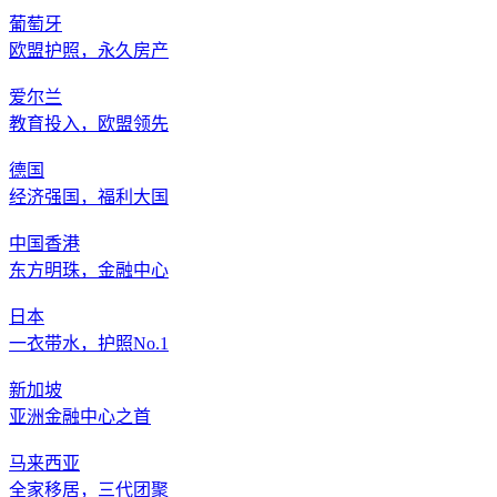
葡萄牙
欧盟护照，永久房产
爱尔兰
教育投入，欧盟领先
德国
经济强国，福利大国
中国香港
东方明珠，金融中心
日本
一衣带水，护照No.1
新加坡
亚洲金融中心之首
马来西亚
全家移居，三代团聚