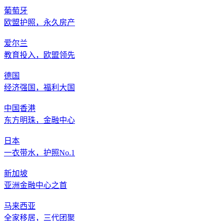
葡萄牙
欧盟护照，永久房产
爱尔兰
教育投入，欧盟领先
德国
经济强国，福利大国
中国香港
东方明珠，金融中心
日本
一衣带水，护照No.1
新加坡
亚洲金融中心之首
马来西亚
全家移居，三代团聚