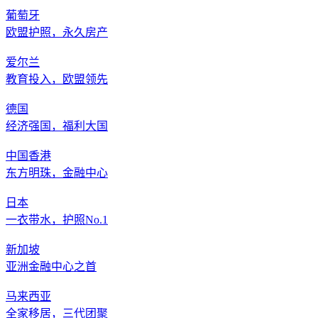
葡萄牙
欧盟护照，永久房产
爱尔兰
教育投入，欧盟领先
德国
经济强国，福利大国
中国香港
东方明珠，金融中心
日本
一衣带水，护照No.1
新加坡
亚洲金融中心之首
马来西亚
全家移居，三代团聚