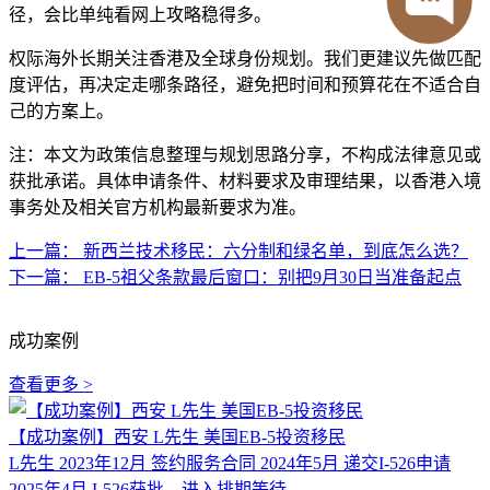
径，会比单纯看网上攻略稳得多。
权际海外长期关注香港及全球身份规划。我们更建议先做匹配
度评估，再决定走哪条路径，避免把时间和预算花在不适合自
己的方案上。
注：本文为政策信息整理与规划思路分享，不构成法律意见或
获批承诺。具体申请条件、材料要求及审理结果，以香港入境
事务处及相关官方机构最新要求为准。
上一篇：
新西兰技术移民：六分制和绿名单，到底怎么选？
下一篇：
EB-5祖父条款最后窗口：别把9月30日当准备起点
成功案例
查看更多 >
【成功案例】西安 L先生 美国EB-5投资移民
L先生 2023年12月 签约服务合同 2024年5月 递交I-526申请
2025年4月 I-526获批，进入排期等待